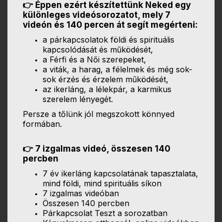
👉 Éppen ezért készítettünk Neked egy
különleges videósorozatot, mely 7
videón és 140 percen át segít megérteni:
a párkapcsolatok földi és spirituális
kapcsolódását és működését,
a Férfi és a Női szerepeket,
a viták, a harag, a félelmek és még sok-
sok érzés és érzelem működését,
az ikerláng, a lélekpár, a karmikus
szerelem lényegét.
Persze a tőlünk jól megszokott könnyed
formában.
👉 7 izgalmas videó, összesen 140
percben
7 év ikerláng kapcsolatának tapasztalata,
mind földi, mind spirituális síkon
7 izgalmas videóban
Összesen 140 percben
Párkapcsolat Teszt a sorozatban