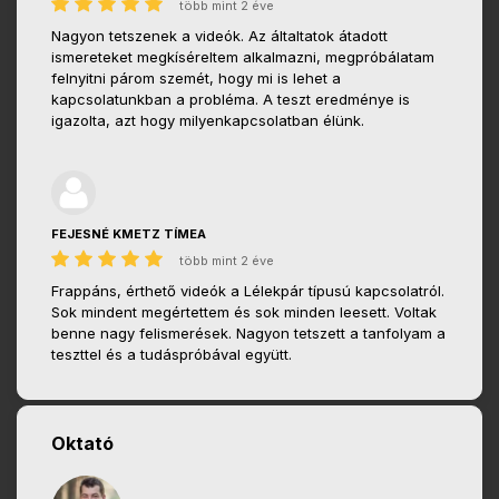
több mint 2 éve
Nagyon tetszenek a videók. Az általtatok átadott
ismereteket megkíséreltem alkalmazni, megpróbálatam
felnyitni párom szemét, hogy mi is lehet a
kapcsolatunkban a probléma. A teszt eredménye is
igazolta, azt hogy milyenkapcsolatban élünk.
FEJESNÉ KMETZ TÍMEA
több mint 2 éve
Frappáns, érthető videók a Lélekpár típusú kapcsolatról.
Sok mindent megértettem és sok minden leesett. Voltak
benne nagy felismerések. Nagyon tetszett a tanfolyam a
teszttel és a tudáspróbával együtt.
Oktató