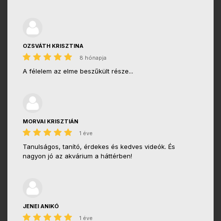
OZSVÁTH KRISZTINA
8 hónapja
A félelem az elme beszűkült része...
MORVAI KRISZTIÁN
1 éve
Tanulságos, tanító, érdekes és kedves videók. És
nagyon jó az akvárium a háttérben!
JENEI ANIKÓ
1 éve