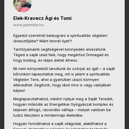
Elek-Kravecz Ági és Tomi
www.jammlife.hu
Egyedül szeretnél beleugrani a spiritualitás végtelen
útvesztőjébe? Miért tennél ilyet?!
Tanfolyamaink segítségével könnyedén elvezetünk
Téged a saját utad felé, hogy megértsd Önmagad és
hogy boldog, és teljes életet élhess.
Mi nem könyvekből tanultunk és szórjuk az igét – a saját
bőrünkön tapasztaltuk meg, mit is jelent a spiritualitás
Végtelen Tere, ahol a gyanútlan utazó könnyen
eltévedhet. Segítünk, hogy lásd mire is vagy valójában
képes!
Megtapasztalhatod, miként nyitjuk meg a Saját Teredet,
hogyan működik az Energetikai Gyógyászat komplex és
teljesen átfogó, racionális válfaja – melyet valóban be
tudsz illeszteni a mindennapi életedbe.
Hogyan formálhatod a saját világodat, alakíthatod a