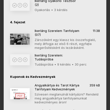
Ikerláng Gyakorló Tesztsor
(2)
Gyakorlás • 3 kérdés
4. fejezet
Ikerláng Szerelem Tanfolyam
11:38
(07)
Zárszóként egy klassz kis összefoglaló,
mely átfogja az első 6 részt, egyfajta
megerősítésként és lezárásként.
Ikerláng Szerelem:
Tudáspróba
Tudáspróba • 9 kérdés • 30 perc
Kuponok és Kedvezmények
Angyalkártya és Tarot Kártya
359 kB
Tanfolyam Kedvezmények
Szívesen megtanulnál kártyázni? Rendeld
PDF
meg angyalkártya tanfolyamunkat
kedvezményes áron!