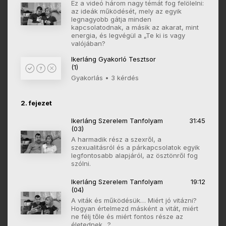
Ez a videó három nagy témát fog felölelni:
az ideák működését, mely az egyik
legnagyobb gátja minden
kapcsolatodnak, a másik az akarat, mint
energia, és legvégül a „Te ki is vagy
valójában?
Ikerláng Gyakorló Tesztsor
(1)
Gyakorlás • 3 kérdés
2. fejezet
Ikerláng Szerelem Tanfolyam
31:45
(03)
A harmadik rész a szexről, a
szexualitásról és a párkapcsolatok egyik
legfontosabb alapjáról, az ösztönről fog
szólni.
Ikerláng Szerelem Tanfolyam
19:12
(04)
A viták és működésük… Miért jó vitázni?
Hogyan értelmezd másként a vitát, miért
ne félj tőle és miért fontos része az
életednek…?