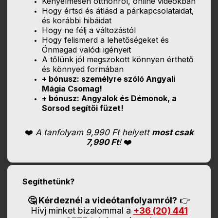
Kényelmesen otthonról, online videókban
Hogy értsd és átlásd a párkapcsolataidat,
és korábbi hibáidat
Hogy ne félj a változástól
Hogy felismerd a lehetőségeket és
Önmagad valódi igényeit
A tőlünk jól megszokott könnyen érthető
és könnyed formában
+ bónusz: személyre szóló Angyali
Mágia Csomag!
+ bónusz: Angyalok és Démonok, a
Sorsod segítői füzet!
❤️
A tanfolyam 9,990 Ft helyett
most csak
7,990 Ft
!
❤️
Segíthetünk?
🤔 Kérdeznél a videótanfolyamról?
👉
Hívj minket bizalommal a
+36 (20) 441