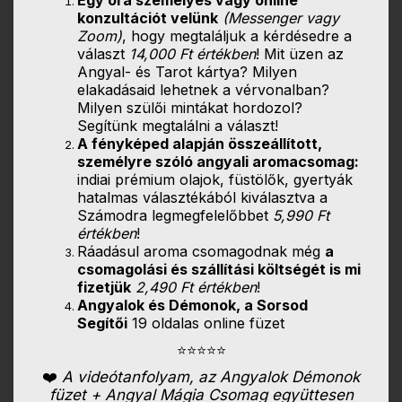
Egy óra személyes vagy online
konzultációt velünk
(Messenger vagy
Zoom)
, hogy megtaláljuk a kérdésedre a
választ
14,000 Ft értékben
! Mit üzen az
Angyal- és Tarot kártya? Milyen
elakadásaid lehetnek a vérvonalban?
Milyen szülői mintákat hordozol?
Segítünk megtalálni a választ!
A fényképed alapján összeállított,
személyre szóló angyali aromacsomag:
indiai prémium olajok, füstölők, gyertyák
hatalmas választékából kiválasztva a
Számodra legmegfelelőbbet
5,990 Ft
értékben
!
Ráadásul aroma csomagodnak még
a
csomagolási és szállítási költségét is mi
fizetjük
2,490 Ft értékben
!
Angyalok és Démonok, a Sorsod
Segítői
19 oldalas online füzet
⭐⭐⭐⭐⭐
❤️
A videótanfolyam, az Angyalok Démonok
füzet + Angyal Mágia Csomag együttesen