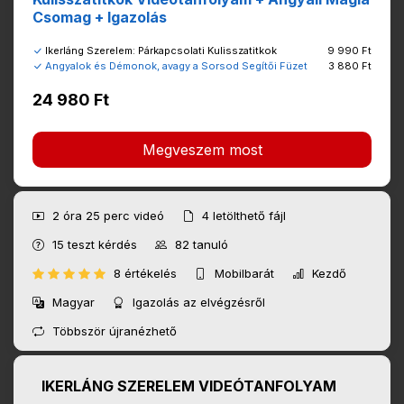
Csomag + Igazolás
Ikerláng Szerelem: Párkapcsolati Kulisszatitkok
9 990 Ft
Angyalok és Démonok, avagy a Sorsod Segítői Füzet
3 880 Ft
24 980 Ft
Megveszem most
2 óra 25 perc
videó
4
letölthető fájl
15
teszt kérdés
82
tanuló
8 értékelés
Mobilbarát
Kezdő
Magyar
Igazolás az elvégzésről
Többször újranézhető
IKERLÁNG SZERELEM VIDEÓTANFOLYAM