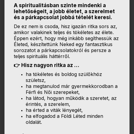
A spiritualitásban szinte mindenki a
lehetőségeit, a jobb életet, a szerelmet
és a párkapcsolat jobbá tételét keresi.
De ez nem is csoda, hisz igazán ritka sors az,
amikor valakinek teljes és tökéletes az élete.
Éppen ezért, hogy még inkább segíthessük az
Életed, készítettünk Neked egy fantasztikus
sorozatot a párkapcsolatokról és persze a
teljes spirituális háttérről.
👉 Hisz nagyon ritka az …
ha tökéletes és boldog szülőkhöz
születsz,
ha megtanulod már gyermekkorodban a
Férfi és Női szerepeket,
ha látod, hogyan működik a szeretet, az
érintés, a szerelem,
ha érted a viták lényegét,
ha elfogadod a Földi Léted minden
oldalát.