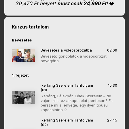
30,470 Ft helyett
most csak 24,990 Ft
!
❤️
Kurzus tartalom
Bevezetés
Bevezetés a videósorozatba
02:09
Bevezető gondolatok a videósorozat
anyagába
1. fejezet
Ikerláng Szerelem Tanfolyam
15:30
(01)
Ikerláng, Lélekpár, Lélek Szerelem – de
vajon mi is ez a kapcsolat pontosan? És
persze mi a lényege, egy ilyen típusú
kapcsolatnak?
Ikerláng Szerelem Tanfolyam
27:45
(02)