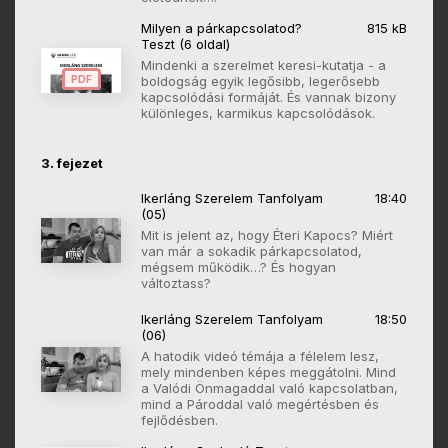
Milyen a párkapcsolatod?
815 kB
Teszt (6 oldal)
Mindenki a szerelmet keresi-kutatja - a
PDF
boldogság egyik legősibb, legerősebb
kapcsolódási formáját. És vannak bizony
különleges, karmikus kapcsolódások.
3. fejezet
Ikerláng Szerelem Tanfolyam
18:40
(05)
Mit is jelent az, hogy Éteri Kapocs? Miért
van már a sokadik párkapcsolatod,
mégsem működik…? És hogyan
változtass?
Ikerláng Szerelem Tanfolyam
18:50
(06)
A hatodik videó témája a félelem lesz,
mely mindenben képes meggátolni. Mind
a Valódi Önmagaddal való kapcsolatban,
mind a Pároddal való megértésben és
fejlődésben.