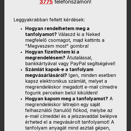
3775
telefonszámon!
Leggyakrabban feltett kérdések:
Hogyan rendelhetem meg a
tanfolyamot?
Válaszd ki a Neked
megfelelő csomagot, majd kattints a
"Megveszem most" gombra!
Hogyan fizethetem ki a
megrendelésem?
Átutalással,
bankkártyával vagy PayPal segítségével!
Számlát kapok-e a tanfolyam
megvásárlásáról?
Igen, minden esetben
kapsz elektronikus számlát, melyet a
megrendeléskor megadott e-mail címedre
fogunk perceken belül kiküldeni!
Hogyan kapom meg a tanfolyamot?
A
megrendeléskor létrejön egy saját
felhasználói (tanulói) fiókod, melybe az
e-mail címeddel és a jelszavaddal belépve
érheted el a megvásárolt tanfolyamot! A
tanfolyam anyagát mind asztali gépen,