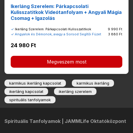
Ikerláng Szerelem: Párkapcsolati
Kulisszatitkok Videótanfolyam + Angyali Mágia
Csomag + Igazolás
Ikerláng Szerelem: Párkapcsolati Kulisszatitkok
9 990 Ft
Angyalok és Démonok, avagy a Sorsod Segítői Füzet
3 880 Ft
24 980 Ft
Megveszem most
karmikus ikerláng kapcsolat
karmikus ikerláng
ikerláng kapcsolat
ikerláng szerelem
spirituális tanfolyamok
Spirituális Tanfolyamok | JAMMLife Oktatóközpont