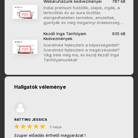
Webáruházunk kedvezményei
787 kB
Indiai prémium füstölők, olajok, ingák, a
tértisztítás és az aura tisztítás
PDF
elengedhetetlen termékei, amulettek,
gyertyák és még megannyi érdekesség ...
Kezdő Inga Tanfolyam
935 kB
Kedvezmények
Szeretnéd fejleszteni a képességeidet?
PDF
Szeretnéd fejleszteni a megérzéseidet?
Vágj bele még ma, és kezdj Kezdő Inga
Tanfolyamunkkal!
Hallgatók véleménye
RATTING JESSICA
3 napja
Szuper előadás érthető magyarázat !