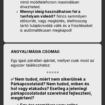
mind mobiltelefonon maximálisan
élvezheted.
Mennyi ideig használhatom fel a
tanfolyam videóit?
Nincs semmilyen
időkorlát, vagy megkötés, élethosszig
tartó tulajdonoddá válik és a frissítéseket
is autómattikusan megkapod!
ANGYALI MÁGIA CSOMAG
Egy igazi páratlan ajánlat, mellyel csak most az
egyszer találkozhatsz:
⭐⭐⭐⭐⭐
✅ Nem tudod, miért nem sikerülnek a
Párkapcsolataid? Nem tudod, miben és
hol vagy elakadva? Esetleg a jelenlegi
párkapcsolatodat szeretnéd fejleszteni,
megérteni?