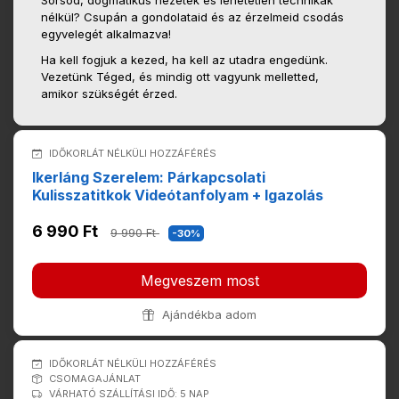
Sorsod, dogmatikus nézetek és lehetetlen technikák
nélkül? Csupán a gondolataid és az érzelmeid csodás
egyvelegét alkalmazva!
Ha kell fogjuk a kezed, ha kell az utadra engedünk.
Vezetünk Téged, és mindig ott vagyunk melletted,
amikor szükségét érzed.
IDŐKORLÁT NÉLKÜLI HOZZÁFÉRÉS
Ikerláng Szerelem: Párkapcsolati
Kulisszatitkok Videótanfolyam + Igazolás
6 990 Ft
9 990 Ft
-30%
Megveszem most
Ajándékba adom
IDŐKORLÁT NÉLKÜLI HOZZÁFÉRÉS
CSOMAGAJÁNLAT
VÁRHATÓ SZÁLLÍTÁSI IDŐ: 5 NAP