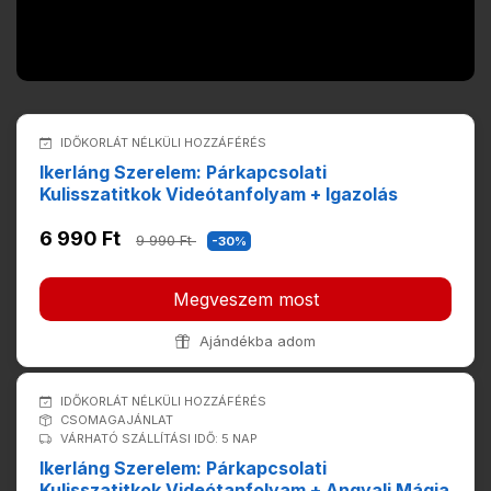
IDŐKORLÁT NÉLKÜLI HOZZÁFÉRÉS
Ikerláng Szerelem: Párkapcsolati
Kulisszatitkok Videótanfolyam + Igazolás
6 990 Ft
9 990 Ft
-30%
Megveszem most
Ajándékba adom
IDŐKORLÁT NÉLKÜLI HOZZÁFÉRÉS
CSOMAGAJÁNLAT
VÁRHATÓ SZÁLLÍTÁSI IDŐ: 5 NAP
Ikerláng Szerelem: Párkapcsolati
Kulisszatitkok Videótanfolyam + Angyali Mágia