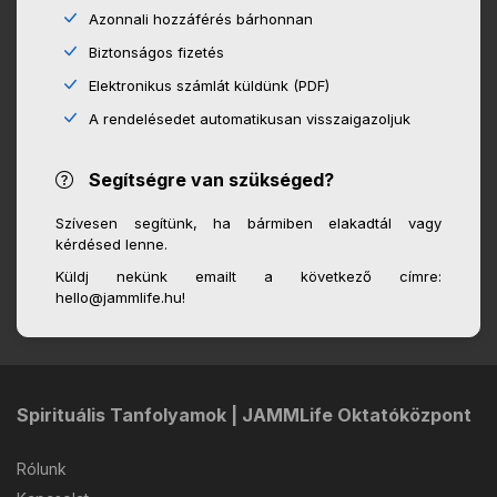
Azonnali hozzáférés bárhonnan
Biztonságos fizetés
Elektronikus számlát küldünk (PDF)
A rendelésedet automatikusan visszaigazoljuk
Segítségre van szükséged?
Szívesen segítünk, ha bármiben elakadtál vagy
kérdésed lenne.
Küldj nekünk emailt a következő címre:
hello@jammlife.hu!
Spirituális Tanfolyamok | JAMMLife Oktatóközpont
Rólunk