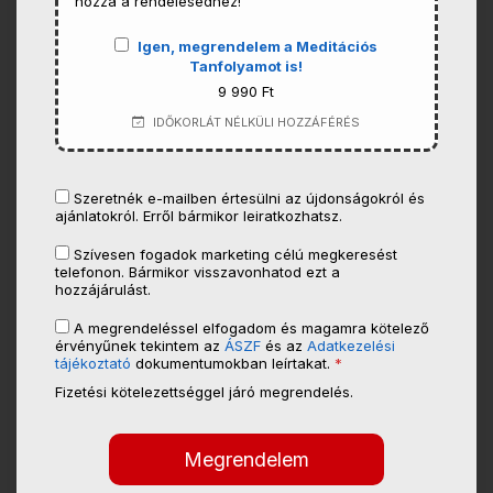
hozzá a rendelésedhez!
Igen, megrendelem a Meditációs
Tanfolyamot is!
9 990 Ft
IDŐKORLÁT NÉLKÜLI HOZZÁFÉRÉS
Szeretnék e-mailben értesülni az újdonságokról és
ajánlatokról. Erről bármikor leiratkozhatsz.
Szívesen fogadok marketing célú megkeresést
telefonon. Bármikor visszavonhatod ezt a
hozzájárulást.
A megrendeléssel elfogadom és magamra kötelező
érvényűnek tekintem az
ÁSZF
és az
Adatkezelési
tájékoztató
dokumentumokban leírtakat.
*
Fizetési kötelezettséggel járó megrendelés.