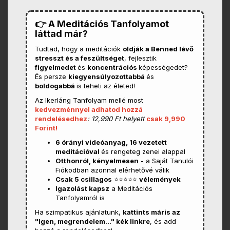
👉 A Meditációs Tanfolyamot
láttad már?
Tudtad, hogy a meditációk
oldják a Benned lévő
stresszt és a feszültséget
, fejlesztik
figyelmedet
és
koncentrációs
képességedet?
És persze
kiegyensúlyozottabbá
és
boldogabbá
is teheti az életed!
Az Ikerláng Tanfolyam mellé most
kedvezménnyel adhatod hozzá
rendelésedhez
: 12,990 Ft helyett
csak 9,990
Forint!
6 órányi videóanyag, 16 vezetett
meditációval
és rengeteg zenei alappal
Otthonról, kényelmesen
- a Saját Tanulói
Fiókodban azonnal elérhetővé válik
Csak 5 csillagos
⭐⭐⭐⭐⭐
vélemények
Igazolást kapsz
a Meditációs
Tanfolyamról is
Ha szimpatikus ajánlatunk,
kattints máris az
"Igen, megrendelem..." kék linkre
, és add