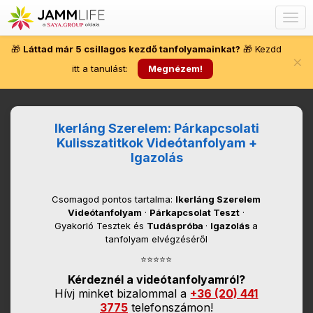
Togg
navig
🎁
Láttad már 5 csillagos kezdő tanfolyamainkat?
🎁 Kezdd
×
itt a tanulást:
Megnézem!
Ikerláng Szerelem: Párkapcsolati
Kulisszatitkok Videótanfolyam +
Igazolás
Csomagod pontos tartalma:
Ikerláng Szerelem
Videótanfolyam
·
Párkapcsolat Teszt
·
Gyakorló Tesztek és
Tudáspróba
·
Igazolás
a
tanfolyam elvégzéséről
⭐⭐⭐⭐⭐
Kérdeznél a videótanfolyamról?
Hívj minket bizalommal a
+36 (20) 441
3775
telefonszámon!