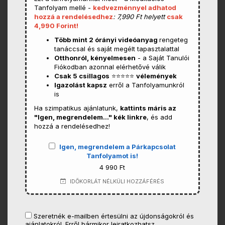
Tanfolyam mellé -
kedvezménnyel adhatod
hozzá a rendelésedhez
: 7,990 Ft helyett
csak
4,990 Forint!
Több mint 2 órányi videóanyag
rengeteg
tanáccsal és saját megélt tapasztalattal
Otthonról, kényelmesen
- a Saját Tanulói
Fiókodban azonnal elérhetővé válik
Csak 5 csillagos
⭐⭐⭐⭐⭐
vélemények
Igazolást kapsz
erről a Tanfolyamunkról
is
Ha szimpatikus ajánlatunk,
kattints máris az
"Igen, megrendelem..." kék linkre
, és add
hozzá a rendelésedhez!
Igen, megrendelem a Párkapcsolat
Tanfolyamot is!
4 990 Ft
IDŐKORLÁT NÉLKÜLI HOZZÁFÉRÉS
Szeretnék e-mailben értesülni az újdonságokról és
ajánlatokról. Erről bármikor leiratkozhatsz.