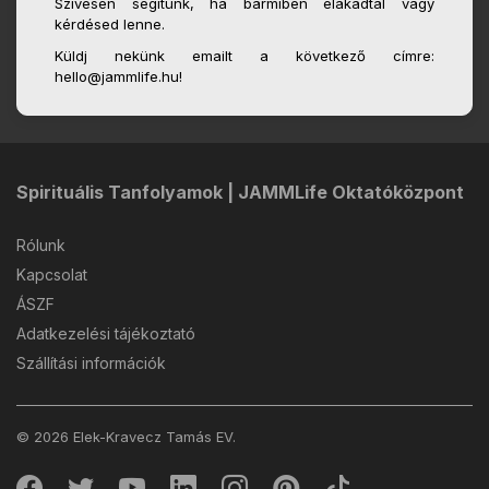
Szívesen segítünk, ha bármiben elakadtál vagy
kérdésed lenne.
Küldj nekünk emailt a következő címre:
hello@jammlife.hu!
Spirituális Tanfolyamok | JAMMLife Oktatóközpont
Rólunk
Kapcsolat
ÁSZF
Adatkezelési tájékoztató
Szállítási információk
© 2026 Elek-Kravecz Tamás EV.