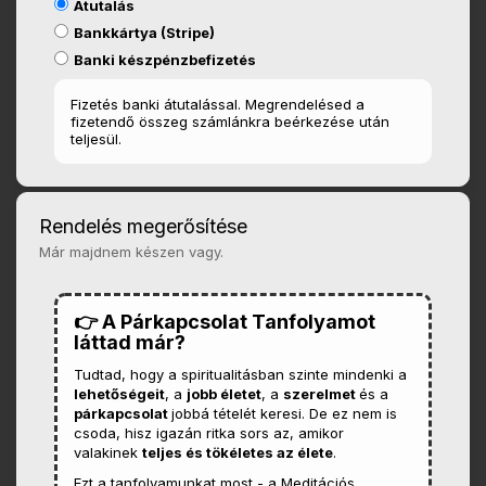
Átutalás
Bankkártya (Stripe)
Banki készpénzbefizetés
Fizetés banki átutalással. Megrendelésed a
fizetendő összeg számlánkra beérkezése után
teljesül.
Rendelés megerősítése
Már majdnem készen vagy.
👉 A Párkapcsolat Tanfolyamot
láttad már?
Tudtad, hogy a spiritualitásban szinte mindenki a
lehetőségeit
, a
jobb életet
, a
szerelmet
és a
párkapcsolat
jobbá tételét keresi. De ez nem is
csoda, hisz igazán ritka sors az, amikor
valakinek
teljes és tökéletes az élete
.
Ezt a tanfolyamunkat most - a Meditációs