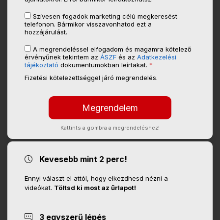
Szívesen fogadok marketing célú megkeresést
telefonon. Bármikor visszavonhatod ezt a
hozzájárulást.
A megrendeléssel elfogadom és magamra kötelező
érvényűnek tekintem az
ÁSZF
és az
Adatkezelési
tájékoztató
dokumentumokban leírtakat.
*
Fizetési kötelezettséggel járó megrendelés.
Kattints a gombra a megrendeléshez!
Kevesebb mint 2 perc!
Ennyi választ el attól, hogy elkezdhesd nézni a
videókat.
Töltsd ki most az űrlapot!
3 egyszerű lépés