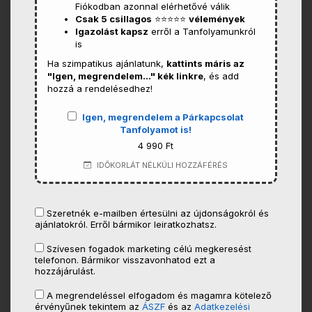
Fiókodban azonnal elérhetővé válik
Csak 5 csillagos
⭐⭐⭐⭐⭐
vélemények
Igazolást kapsz
erről a Tanfolyamunkról
is
Ha szimpatikus ajánlatunk,
kattints máris az
"Igen, megrendelem..." kék linkre
, és add
hozzá a rendelésedhez!
Igen, megrendelem a Párkapcsolat
Tanfolyamot is!
4 990 Ft
IDŐKORLÁT NÉLKÜLI HOZZÁFÉRÉS
Szeretnék e-mailben értesülni az újdonságokról és
ajánlatokról. Erről bármikor leiratkozhatsz.
Szívesen fogadok marketing célú megkeresést
telefonon. Bármikor visszavonhatod ezt a
hozzájárulást.
A megrendeléssel elfogadom és magamra kötelező
érvényűnek tekintem az
ÁSZF
és az
Adatkezelési