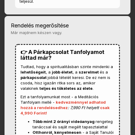
teljesül.
Rendelés megerősítése
Már majdnem készen vagy.
👉 A Párkapcsolat Tanfolyamot
láttad már?
Tudtad, hogy a spiritualitásban szinte mindenki a
lehetőségeit
, a
jobb életet
, a
szerelmet
és a
párkapcsolat
jobbá tételét keresi. De ez nem is
csoda, hisz igazán ritka sors az, amikor
valakinek
teljes és tökéletes az élete
.
Ezt a tanfolyamunkat most - a Meditációs
Tanfolyam mellé -
kedvezménnyel adhatod
hozzá a rendelésedhez
: 7,990 Ft helyett
csak
4,990 Forint!
Több mint 2 órányi videóanyag
rengeteg
tanáccsal és saját megélt tapasztalattal
Otthonról, kényelmesen
- a Saját Tanulói