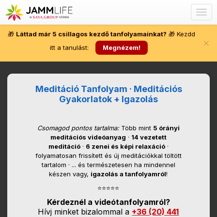
Togg
navig
🎁
Láttad már 5 csillagos kezdő tanfolyamainkat?
🎁 Kezdd
×
itt a tanulást:
Megnézem!
Meditáció Tanfolyam · Meditációs
Gyakorlatok + Igazolás
Csomagod pontos tartalma:
Több mint
5 órányi
meditációs videóanyag
·
14 vezetett
meditáció
·
6 zenei és képi relaxáció
·
folyamatosan frissített és új meditációkkal töltött
tartalom · ... és természetesen ha mindennel
készen vagy,
igazolás a tanfolyamról
!
⭐⭐⭐⭐⭐
Kérdeznél a videótanfolyamról?
Hívj minket bizalommal a
+36 (20) 441