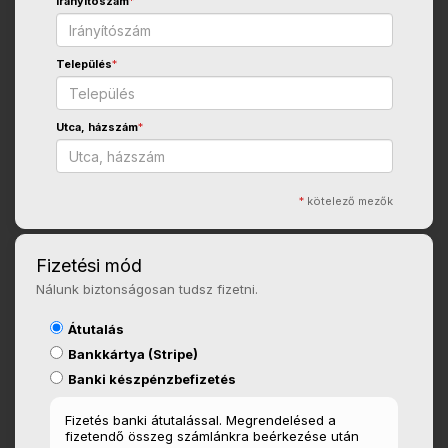
Irányítószám
*
Település
*
Utca, házszám
*
*
kötelező mezők
Fizetési mód
Nálunk biztonságosan tudsz fizetni.
Átutalás
Bankkártya (Stripe)
Banki készpénzbefizetés
Fizetés banki átutalással. Megrendelésed a
fizetendő összeg számlánkra beérkezése után