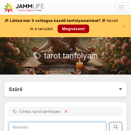
Togg
navig
🎁
Láttad már 5 csillagos kezdő tanfolyamainkat?
🎁 Kezdd
×
itt a tanulást:
Megnézem!
tarot tanfolyam
Szűrő
Címke: tarot tanfolyam