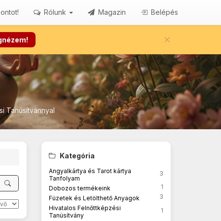
ontot!
Rólunk
Magazin
Belépés
×
gnézem!
si Tanúsítvánnyal
Kategória
Angyalkártya és Tarot kártya
3
Tanfolyam
1
Dobozos termékeink
3
Füzetek és Letölthető Anyagok
Hivatalos Felnőttképzési
1
Tanúsítvány