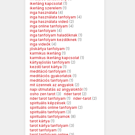
ikerláng kapcsolat
(1)
ikerláng szerelem
(1)
inga használata
(4)
inga használata tanfolyam
(4)
inga használata videó
(2)
inga online tanfolyam
(4)
inga tanfolyam
(4)
inga tanfolyam haladóknak
(1)
inga tanfolyam kezdőknek
(1)
inga videók
(4)
jóskártya tanfolyam
(1)
karmikus ikerláng
(1)
karmikus ikerláng kapcsolat
(1)
kártyajóslás tanfolyam
(2)
kezdő tarot kártya
(1)
meditáció tanfolyam
(1)
meditációs gyakorlatok
(1)
meditációs tanfolyam
(1)
mit üzennek az angyalok
(2)
napi útmutatás az angyaloktól
(1)
osho zen tarot
(3)
rider tarot
(2)
rider tarot tanfolyam
(1)
rider-tarot
(2)
spirituális képzések
(2)
spirituális online tanfolyam
(2)
spirituális tanfolyam
(3)
spirituális tanfolyamok
(8)
tarot kártya
(1)
tarot kártya tanfolyam
(3)
tarot tanfolyam
(1)
tarot tanfolyam online
(3)