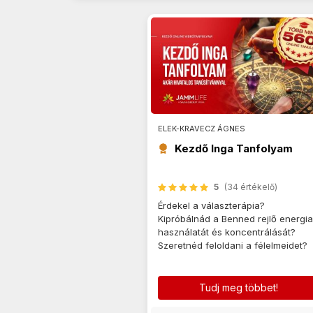
ELEK-KRAVECZ ÁGNES
Kezdő Inga Tanfolyam
5
(34 értékelő)
Érdekel a választerápia?
Kipróbálnád a Benned rejlő energi
használatát és koncentrálását?
Szeretnéd feloldani a félelmeidet?
Tudj meg többet!