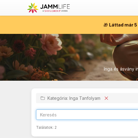
🎁
Láttad már 5
Inga és ásvány i
Kategória: Inga Tanfolyam
Találatok:
2