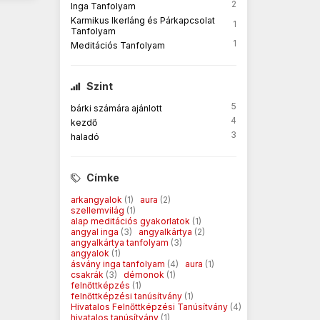
2
Inga Tanfolyam
Karmikus Ikerláng és Párkapcsolat
1
Tanfolyam
1
Meditációs Tanfolyam
Szint
5
bárki számára ajánlott
4
kezdő
3
haladó
Címke
arkangyalok
(1)
aura
(2)
szellemvilág
(1)
alap meditációs gyakorlatok
(1)
angyal inga
(3)
angyalkártya
(2)
angyalkártya tanfolyam
(3)
angyalok
(1)
ásvány inga tanfolyam
(4)
aura
(1)
csakrák
(3)
démonok
(1)
felnőttképzés
(1)
felnőttképzési tanúsítvány
(1)
Hivatalos Felnőttképzési Tanúsítvány
(4)
hivatalos tanúsítvány
(1)