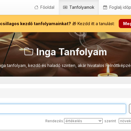
Főoldal
Tanfolyamok
Foglalj időp
 csillagos kezdő tanfolyamainkat?
🎁 Kezdd itt a tanulást:
Me
Inga Tanfolyam
nga tanfolyam, kezdő és haladó szinten, akár hivatalos Felnőttképzé
Rendezés
szerint