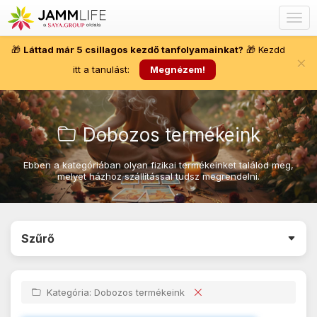
Togg
navig
🎁
Láttad már 5 csillagos kezdő tanfolyamainkat?
🎁 Kezdd
×
itt a tanulást:
Megnézem!
Dobozos termékeink
Ebben a kategóriában olyan fizikai termékeinket találod meg,
melyet házhoz szállítással tudsz megrendelni.
Szűrő
Kategória: Dobozos termékeink